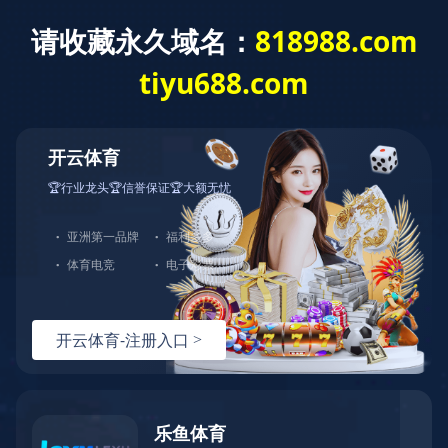
开云·体育