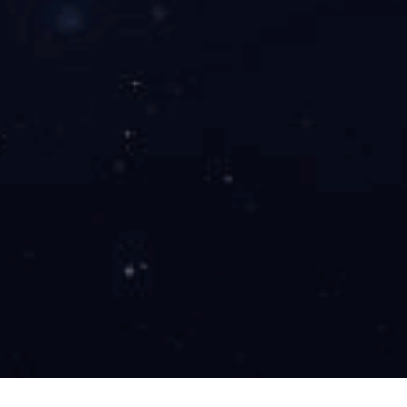
E-mail:112417434@qq.com 13520099504@163.com
太原分公司
开云·体育 （太原办事处）
地址:太原市和平南路143号
邮编: 010030
电话: 13911133352
免费电话: 400-650-1086
E-mail:112417434@qq.com 13520099504@163.com
济南分公司
开云·体育 （济南办事处）
地址:济南市槐荫区经十路28号A座701室