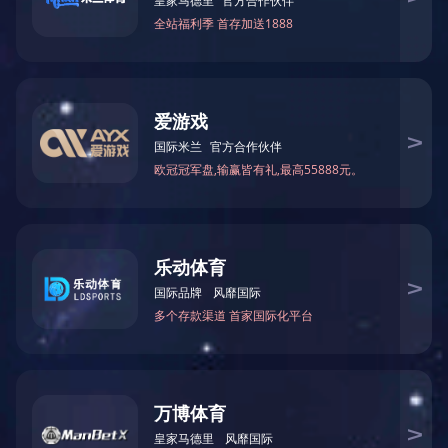
电话：
010-62104284 / 62104277 / 62104249
传真：
010-62104284-819
免费电话：
400-650-1086
E-mail:
13520099504@163.com
产品咨询热线:
鲁文 13520099504
综合布线、机房整体建设等： 刘刚13911133352