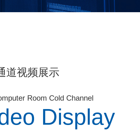
通道视频展示
omputer Room Cold Channel
ideo Display