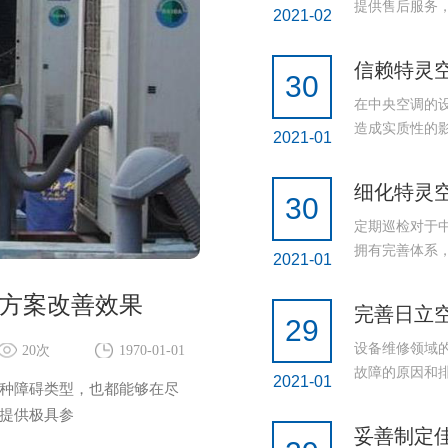
提供售后服务，
2021-02
信赖特灵
30
在中央空调的
造成实质性的影
2021-01
细化特灵
30
定期巡检对于
拥有完善体系，
2021-01
方案改善效果
完善日立
29
设备维修领域
20次
1970-01-01
故障的原因和排
2021-01
种障碍类型，也都能够在尽
提供极具参
妥善制定