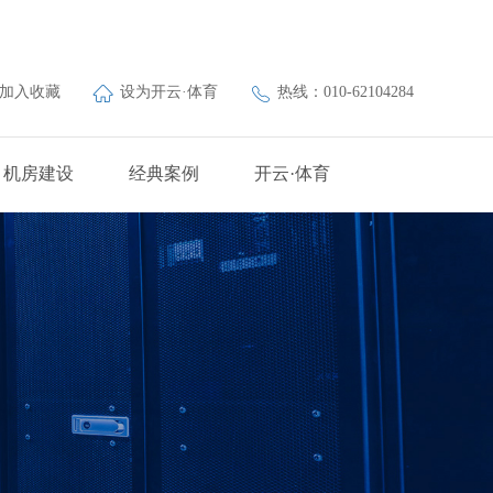
加入收藏
设为开云·体育
热线：010-62104284
机房建设
经典案例
开云·体育